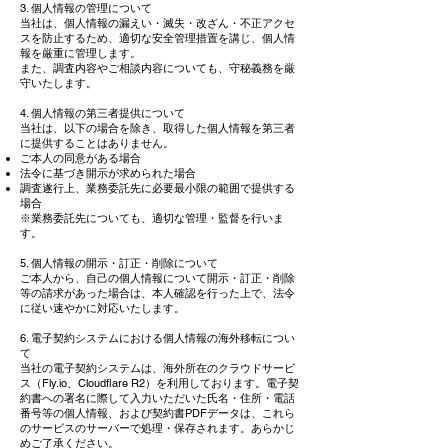
3. 個人情報の管理について
当社は、個人情報の漏えい・滅失・改ざん・不正アクセ
スを防止するため、適切な安全管理措置を講じ、個人情
報を厳重に管理します。
また、調査内容やご相談内容についても、守秘義務を厳
守いたします。
4. 個人情報の第三者提供について
当社は、以下の場合を除き、取得した個人情報を第三者
に提供することはありません。
ご本人の同意がある場合
法令に基づき開示が求められた場合
調査遂行上、業務委託先に必要最小限の範囲で提供する
場合
※業務委託先についても、適切な管理・監督を行いま
す。
5. 個人情報の開示・訂正・削除について
ご本人から、自己の個人情報について開示・訂正・削除
等の請求があった場合は、本人確認を行った上で、法令
に従い速やかに対応いたします。
6. 電子契約システムにおける個人情報の海外移転につい
て
当社の電子契約システムは、海外所在のクラウドサービ
ス（Fly.io、Cloudflare R2）を利用しております。電子契
約書への署名に際して入力いただいた氏名・住所・電話
番号等の個人情報、および契約書PDFデータは、これら
のサービスのサーバーで処理・保存されます。あらかじ
めご了承ください。