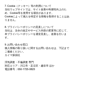
7. Cookie（クッキー）等の利用について
当社ウェブサイトでは、サイト改善や利便性向上のた
め、Cookie等を使用する場合があります。
Cookieによって個人を特定する情報を取得することはあ
りません。
8. プライバシーポリシーの見直しについて
当社は、法令の改正やサービス内容の変更等に応じて、
本プライバシーポリシーを適宜見直し、改善を行いま
す。
9. お問い合わせ窓口
個人情報の取り扱いに関するお問い合わせは、下記まで
ご連絡ください。
カイマ探偵社
浮気調査・不倫調査 専門
対応エリア：川口市・足立区・越谷市 ほか
電話番号：050-1725-0823
カイマ探偵社
探偵業届出番号：第30240039号
〒121-0824
東京都足立区西伊興1-1-23 2階
050-1725-0823
24時間365日受付可能