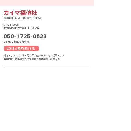
カイマ探偵社
探偵業届出番号：第30240039号
〒121-0824
東京都足立区西伊興1-1-23 2階
050-1725-0823
24時間365日受付可能
LINEで匿名相談する
対応エリア：川口市・足立区・越谷市を中心に近隣エリア
事業内容：浮気調査・不倫調査・素行調査・証拠収集
トップページ
足立センター
サービス一覧
川口センター
弊社の特徴
越谷センター
よくあるご質問
お問い合わせ
​コラム