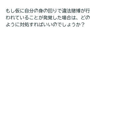
もし仮に自分の身の回りで違法賭博が行
われていることが発覚した場合は、どの
ように対処すればいいのでしょうか？
考えられる方法を2点挙げます。
「自分で証拠を集め警察に相談」
違法賭博が発覚した際の対処法1つ目は、
証拠を自分で集めて警察に相談する事で
す。
ただしこの方法は、
通報者に何らかの危
険が及ぶ可能性もあるのであまりおすす
めしません。
また証拠集めの際に相手に感づかれてし
まい、
証拠隠滅をされるケース
もあるの
で、証拠集めはかなり慎重にした方がい
いでしょう。