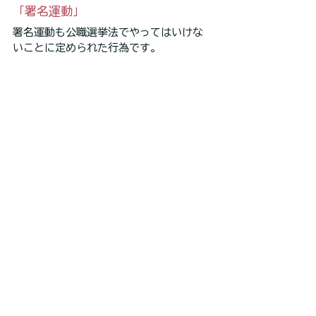
「署名運動」
署名運動も公職選挙法でやってはいけな
いことに定められた行為です。
署名運動とは、
特定の人に投票する、も
しくはさせないことを目的として署名を
させる行為になります。
署名運動を行ったことで、有権者が自由
に投票をしにくい状態にしてしまうの
で、公平性がなくなってしまうでしょ
う。
「ネット上でのなりすまし」
ネット上でのなりすまし行為も公職選挙
法違反に問われる行為
です。
ネット上で真実に反する氏名や名称など
を使って候補者に影響のある発信などを
すると、公職選挙法違反に問われます。