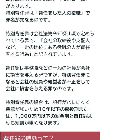
があります。
特別背任罪は
「背任をした人の役職」で
罪名が異なる
のです。
特別背任罪は会社法第960条1項で定めら
れている罪で、「会社の取締役や支配人
など、一定の地位にある役職の人が背任
をする行為」と記されています。
背任罪は事務職などの一般の社員が会社
に損害を与える罪ですが、
特別背任罪に
なると会社の役員や経営者が不正をして
会社に損害を与える罪
なのです。
特別背任罪の場合は、犯行がバレにくく
悪意が強いため
10年以下の懲役刑また
は、1,000万円以下の罰金刑と背任罪よ
りも罰則が重くなります。
背任罪の時効って？