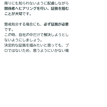
周りにも知られないように配慮しながら
関係者へヒアリングを行い、証拠を掴む
ことが大切
です。
懲戒処分する場合にも、
必ず証拠が必要
です。
この時、自社の中だけで解決しようとし
ないようにしましょう。
決定的な証拠を掴みたいと思っても、プ
ロではないため、思うようにいかない場
合もあります。
調査のプロ
を頼るのがベストです。
まとめ
大手企業だけでなく、従業員が10人以下
しかいないような会社であっても不正が
起こる可能性は十分にあります。
信頼できて一見真面目に感じる従業員で