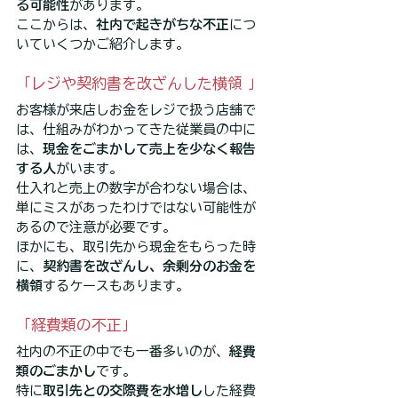
る可能性
があります。
ここからは、
社内で起きがちな不正
につ
いていくつかご紹介します。
「レジや契約書を改ざんした横領 」
お客様が来店しお金をレジで扱う店舗で
は、仕組みがわかってきた従業員の中に
は、
現金をごまかして売上を少なく報告
する人
がいます。
仕入れと売上の数字が合わない場合は、
単にミスがあったわけではない可能性が
あるので注意が必要です。
ほかにも、取引先から現金をもらった時
に、
契約書を改ざんし、余剰分のお金を
横領
するケースもあります。
「経費類の不正」
社内の不正の中でも一番多いのが、
経費
類のごまかし
です。
特に
取引先との交際費を水増し
した経費