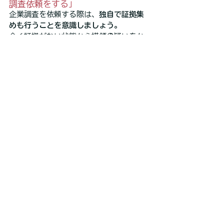
調査依頼をする」
企業調査を依頼する際は、
独自で証拠集
めも行うことを意識しましょう。
全く証拠がない状態から横領の疑いをか
けても、調査が難航してしまうだけで
す。
どんな証拠があるのかを、調査業者に開
示できるだけの情報を多少は調べておく
のも大切になります。
ただし
絶対に証拠を集めていることが、
当事者にバレないように注意
して行いま
しょう。
証拠隠滅をされてしまう可能性も、高い
です。
集めた証拠は、調査する業者に全て開示
すれば調査の期間が短くなるメリットも
あります。